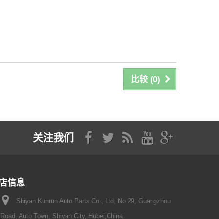
比较 (
0
)
关注我们
店信息
Shiyan Kunrun Auto Parts Co., Ltd, No.29, Guangzhou
Road, Auto Town, Shiyan City, Hubei,China.